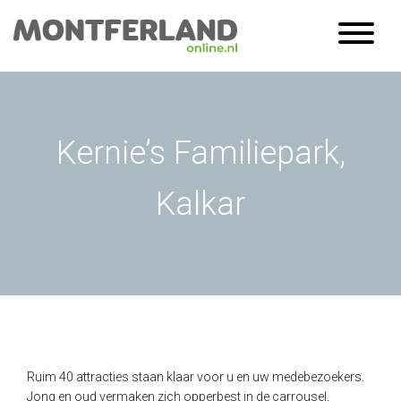
Kernie’s Familiepark,
Kalkar
Ruim 40 attracties staan klaar voor u en uw medebezoekers.
Jong en oud vermaken zich opperbest in de carrousel,